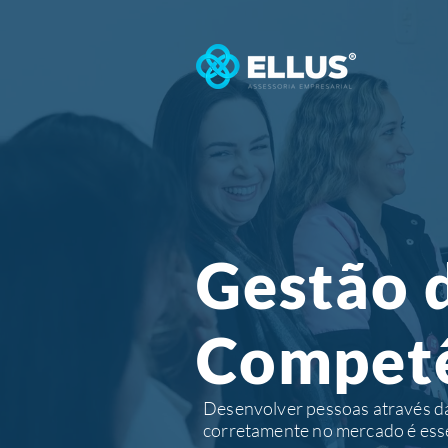
Gestão 
Competê
Desenvolver pessoas através da
corretamente no mercado é ess